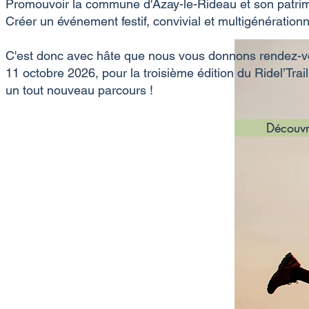
Promouvoir la commune d'Azay-le-Rideau et son patri
Créer un événement festif, convivial et multigénérationn
C'est donc avec hâte que nous vous donnons rendez-v
11 octobre 2026, pour la troisième édition du Ridel’Trai
un tout nouveau parcours !
Découvri